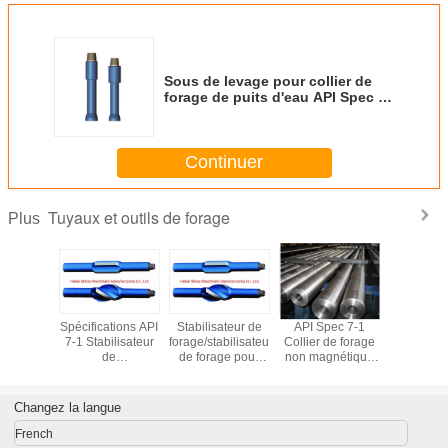
Sous de levage pour collier de
forage de puits d'eau API Spec 7-
1 3 1/2" - Nc38 AISI 4145h
Continuer
Tuyaux et outils de forage
Plus
e de
Spécifications API
Stabilisateur de
API Spec 7-1
Collier de
Tige de
7-1 Stabilisateur
forage/stabilisateur
Collier de forage
à l'huile
 avec API
de
de forage pour
non magnétique
NC46 
dp
forage/Stabilisateur
puits de
pour forage
spécificat
de forage O. D 17
pétrole/gaz/eau
pétrole/gaz/eau,
7-1
1/2"
AISI 4145H, D.E.
D.E. 177,8 mm -
Changez la langue
142,9 mm avec
Nc50
API Spec 7-1
French