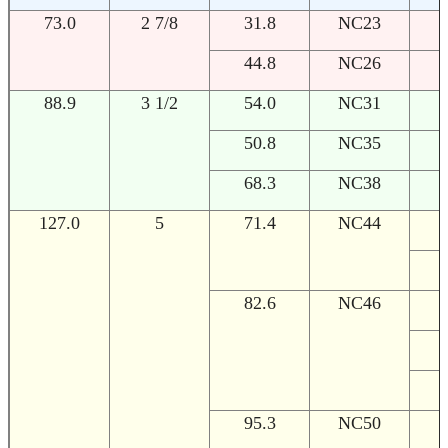
73.0
2 7/8
31.8
NC23
44.8
NC26
88.9
3 1/2
54.0
NC31
1
50.8
NC35
1
68.3
NC38
1
127.0
5
71.4
NC44
1
1
82.6
NC46
1
1
1
95.3
NC50
1