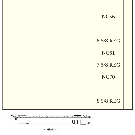
1
NC56
1
2
6 5/8 REG
2
NC61
2
7 5/8 REG
2
NC70
2
2
8 5/8 REG
2