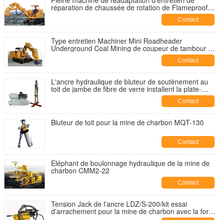
Pleine machine de réadaptation d'entretien de
réparation de chaussée de rotation de Flameproofed
dans la mine de charbon souterraine
Contact
Type entretien Machiner Mini Roadheader
Underground Coal Mining de coupeur de tambour de
réparation de chaussée
Contact
L'ancre hydraulique de bluteur de soutènement au
toit de jambe de fibre de verre installent la plate-
forme de forage pour le soutènement au toit dans la
Contact
mine de charbon souterraine
Bluteur de toit pour la mine de charbon MQT-130
Contact
Éléphant de boulonnage hydraulique de la mine de
charbon CMM2-22
Contact
Tension Jack de l'ancre LDZ/S-200/kit essai
d'arrachement pour la mine de charbon avec la force
évaluée 200kN de tension