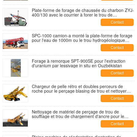
forage et de la prévention des erreurs.
Plate-forme de forage de chaussée du charbon ZYJ-
400/130 avec le courrier à forer le trou de
profondeur de 150m et de diamètre de 113mm
Contact
SPC-1000 camion-a monté la plate-forme de forage
pour l'eau de 1000m ou le trou hydrogéologique
d'enquête
Contact
Forage à remorque SPT-900SE pour l'extraction
d'uranium par lessivage in situ en Ouzbékistan
Contact
Chargeur de pelle rétro et doubles perceurs de
roche pour le perçage blasing de trou et nettoyer
dans la mine de charbon souterraine
Contact
Nettoyage de matériel de perçage de trou de
soufflage et trou de chargement d'ancre pour le
bluteur de forage de soutien de chargeur de foreuse
Contact
de toit