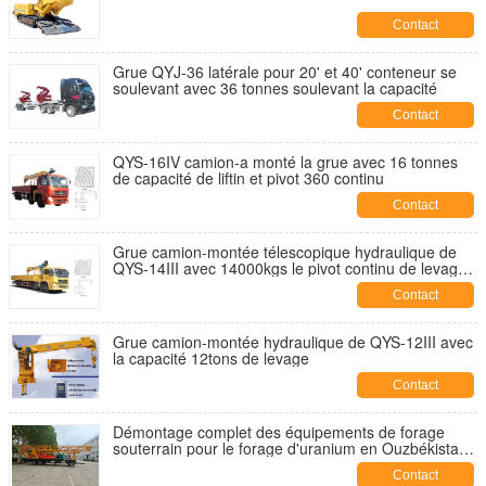
Contact
Grue QYJ-36 latérale pour 20' et 40' conteneur se
soulevant avec 36 tonnes soulevant la capacité
Contact
QYS-16IV camion-a monté la grue avec 16 tonnes
de capacité de liftin et pivot 360 continu
Contact
Grue camion-montée télescopique hydraulique de
QYS-14III avec 14000kgs le pivot continu de levage
de la capacité 360
Contact
Grue camion-montée hydraulique de QYS-12III avec
la capacité 12tons de levage
Contact
Démontage complet des équipements de forage
souterrain pour le forage d'uranium en Ouzbékistan :
guide de sélection des équipements, des
Contact
installations de puissance, des technologies clés de