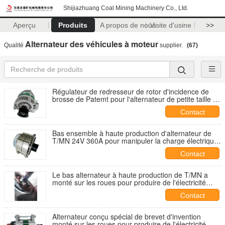
Shijiazhuang Coal Mining Machinery Co., Ltd.
Aperçu
Produits
A propos de nous
Visite d'usine
>>
Alternateur des véhicules à moteur
Qualité
supplier.
(67)
Régulateur de redresseur de rotor d'incidence de
brosse de Patemt pour l'alternateur de petite taille du
véhicule utilitaire de heavey d'économie de
Contact
combustible 56V 130A
Bas ensemble à haute production d'alternateur de
T/MN 24V 360A pour manipuler la charge électrique
élevée
Contact
Le bas alternateur à haute production de T/MN a
monté sur les roues pour produire de l'électricité
pour charger la batterie
Contact
Alternateur conçu spécial de brevet d'invention
monté sur les roues pour produire de l'électricité