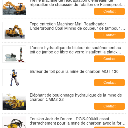
Pleine machine de réadaptation d'entretien de
réparation de chaussée de rotation de Flameproofed
dans la mine de charbon souterraine
Contact
Type entretien Machiner Mini Roadheader
Underground Coal Mining de coupeur de tambour de
réparation de chaussée
Contact
L'ancre hydraulique de bluteur de soutènement au
toit de jambe de fibre de verre installent la plate-
forme de forage pour le soutènement au toit dans la
Contact
mine de charbon souterraine
Bluteur de toit pour la mine de charbon MQT-130
Contact
Éléphant de boulonnage hydraulique de la mine de
charbon CMM2-22
Contact
Tension Jack de l'ancre LDZ/S-200/kit essai
d'arrachement pour la mine de charbon avec la force
évaluée 200kN de tension