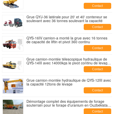
Contact
Grue QYJ-36 latérale pour 20' et 40' conteneur se
soulevant avec 36 tonnes soulevant la capacité
Contact
QYS-16IV camion-a monté la grue avec 16 tonnes
de capacité de liftin et pivot 360 continu
Contact
Grue camion-montée télescopique hydraulique de
QYS-14III avec 14000kgs le pivot continu de levage
de la capacité 360
Contact
Grue camion-montée hydraulique de QYS-12III avec
la capacité 12tons de levage
Contact
Démontage complet des équipements de forage
souterrain pour le forage d'uranium en Ouzbékistan :
guide de sélection des équipements, des
Contact
installations de puissance, des technologies clés de