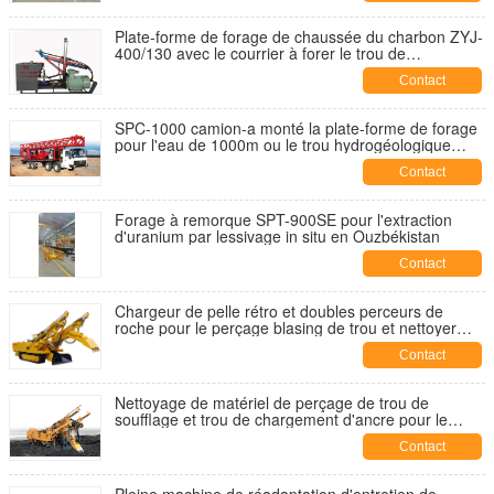
forage et de la prévention des erreurs.
Plate-forme de forage de chaussée du charbon ZYJ-
400/130 avec le courrier à forer le trou de
profondeur de 150m et de diamètre de 113mm
Contact
SPC-1000 camion-a monté la plate-forme de forage
pour l'eau de 1000m ou le trou hydrogéologique
d'enquête
Contact
Forage à remorque SPT-900SE pour l'extraction
d'uranium par lessivage in situ en Ouzbékistan
Contact
Chargeur de pelle rétro et doubles perceurs de
roche pour le perçage blasing de trou et nettoyer
dans la mine de charbon souterraine
Contact
Nettoyage de matériel de perçage de trou de
soufflage et trou de chargement d'ancre pour le
bluteur de forage de soutien de chargeur de foreuse
Contact
de toit