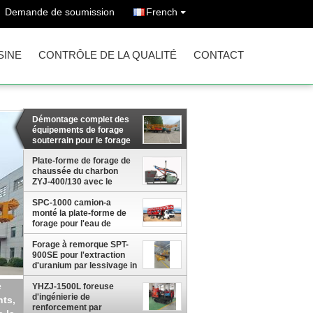
Demande de soumission
French
SINE
CONTRÔLE DE LA QUALITÉ
CONTACT
Démontage complet des
équipements de forage
souterrain pour le forage
d'uranium en Ouzbékistan
: guide de sélection des
Plate-forme de forage de
équipements, des
chaussée du charbon
installations de
ZYJ-400/130 avec le
puissance, des
courrier à forer le trou de
SPC-1000 camion-a
technologies clés de
profondeur de 150m et de
monté la plate-forme de
forage et de la prévention
diamètre de 113mm
forage pour l'eau de
des erreurs.
1000m ou le trou
hydrogéologique
Forage à remorque SPT-
d'enquête
900SE pour l'extraction
d'uranium par lessivage in
situ en Ouzbékistan
YHZJ-1500L foreuse
e
d'ingénierie de
3mm
renforcement par