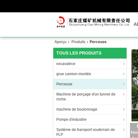
A
Aperçu
Produits
Perceuse
TOUS LES PRODUITS
excavatrice
grue camion-montée
Perceuse
Machine de perçage d'un tunnel de
roche
machine de boulonnage
Pompe d'industrie
Système de transport souterrain de
co
FLP