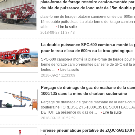
plate-forme de forage rotatoire camion-montée par
double de puissance de long mât de 15m double p
plate-forme de forage rotatoire camion-montée par 600m 
15m double puits d'eau La plate-forme de forage camion-
table ...
Lire la suite
2018-09-27 11:37:43
La double puissance SPC-600 camion-a monté la p
pour le trou d'eau de 600m ou le trou géologique
SPC-600 camion-a monté la plate-forme de forage pour l'
forme de forage camion-montée par série de SPC est la pl
toutes ...
Lire la suite
2018-09-27 11:33:09
Perçage de drainage de gaz de mathane de la dan
1000/135 dans la mine de charbon souterraine
Perçage de drainage de gaz de mathane de la dans-cout
souterraine FOREUSE ZYJ-1000/135 DE SOUFFLAGE
DE TOIT La présence du gaz de ...
Lire la suite
2018-09-13 10:52:59
Foreuse pneumatique portative de ZQJC-560/10.0 F