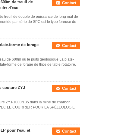
 600m de treuil de
Contact
uits d'eau
de treuil de double de puissance de long mât de
montée par série de SPC est le type foreuse de
late-forme de forage
Contact
eau de 600m ou le puits géologique La plate-
ate-forme de forage de thpe de table rotatoire,
s-couture ZYJ-
Contact
ure ZYJ-1000/135 dans la mine de charbon
 AVEC LE COURRIER POUR LA SPÉLÉOLOGIE
LP pour l'eau et
Contact