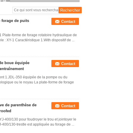
injection entraînée par
moteur diesel de type
chenille
 forage de puits
Contact
1 Plate-forme de forage rotatoire hydraulique de
 : XY-1 Caractéristique 1.With dispositif de ...
de boue équipée
Contact
'entraînement
ment 1.JDL-350 équipée de la pompe ou du
éologique ou le noyau La plate-forme de forage
ive de parenthèse de
Contact
roofed
J-400/130 pour foudroyer le trou et jointoyer le
-400/130-trestle est appliquée au forage de ...