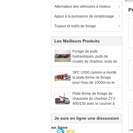
Alternateur des véhicules à moteur
P
Appui à la puissance de remplissage
Tuyaux et outils de forage
Les Meilleurs Produits
Forage de puits
hydrauliques, puits de
coulée de charbon, puits de
coulée, puits géothermiques
SPC-1000 camion-a monté
la plate-forme de forage
pour l'eau de 1000m ou le
trou hydrogéologique
d'enquête
Plate-forme de forage de
chaussée du charbon ZYJ-
400/130 avec le courrier à
forer le trou de profondeur
de 150m et de diamètre de
Je suis en ligne une discussion
113mm
en ligne