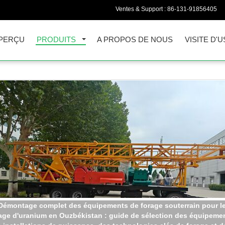
Ventes & Support :
86-131-91856405
PERÇU
PRODUITS
A PROPOS DE NOUS
VISITE D'U
Plate-forme de forage de chaussée du charbon ZYJ-400/130 avec l
urrier à forer le trou de profondeur de 150m et de diamètre de 11