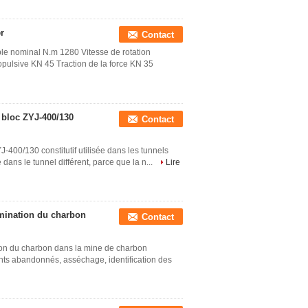
r
Contact
le nominal N.m 1280 Vitesse de rotation
pulsive KN 45 Traction de la force KN 35
u bloc ZYJ-400/130
Contact
J-400/130 constitutif utilisée dans les tunnels
dans le tunnel différent, parce que la n...
Lire
rmination du charbon
Contact
ion du charbon dans la mine de charbon
nts abandonnés, asséchage, identification des