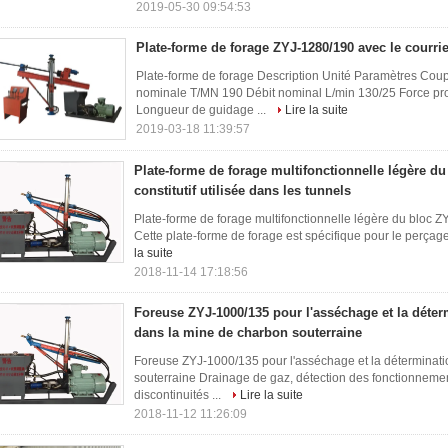
2019-05-30 09:54:53
Plate-forme de forage ZYJ-1280/190 avec le courrie
Plate-forme de forage Description Unité Paramètres Coup
nominale T/MN 190 Débit nominal L/min 130/25 Force pro
Longueur de guidage ...
Lire la suite
2019-03-18 11:39:57
Plate-forme de forage multifonctionnelle légère d
constitutif utilisée dans les tunnels
Plate-forme de forage multifonctionnelle légère du bloc ZY
Cette plate-forme de forage est spécifique pour le perçage 
la suite
2018-11-14 17:18:56
Foreuse ZYJ-1000/135 pour l'asséchage et la déte
dans la mine de charbon souterraine
Foreuse ZYJ-1000/135 pour l'asséchage et la déterminat
souterraine Drainage de gaz, détection des fonctionneme
discontinuités ...
Lire la suite
2018-11-12 11:26:09